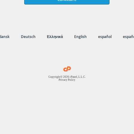
dansk
Deutsch
Ελληνικά
English
español
españo
Copyright© 2026 cPanel, L.L.C.
Privacy Policy