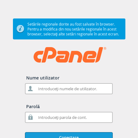
Setările regionale dorite au fost salvate în browser.
Pentru a modifica din nou setările regionale în acest
browser, selectaţi alte setări regionale în acest ecran.
Nume utilizator
Parolă
Conectare